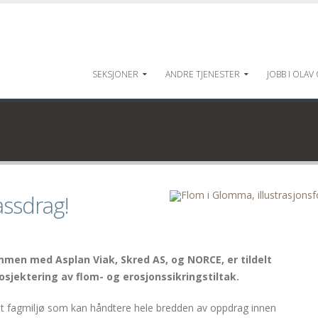
SEKSJONER
ANDRE TJENESTER
JOBB I OLAV
assdrag!
sammen med Asplan Viak, Skred AS, og NORCE, er tildelt
jektering av flom- og erosjonssikringstiltak.
arent fagmiljø som kan håndtere hele bredden av oppdrag innen