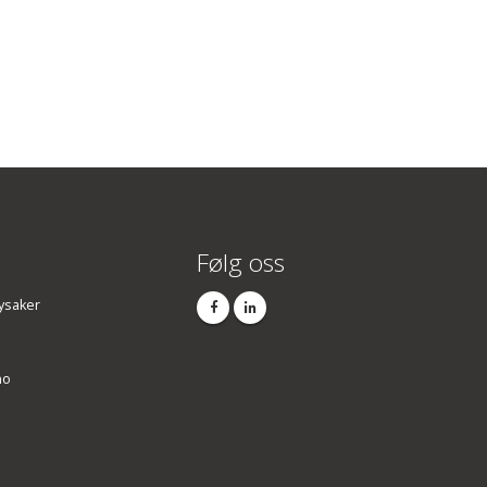
Følg oss
ysaker
no