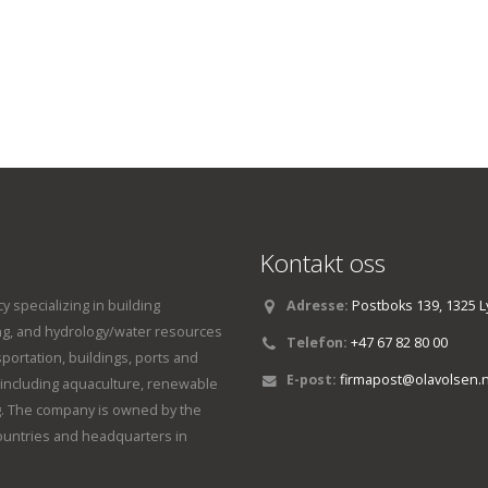
Kontakt oss
y specializing in building
Adresse:
Postboks 139, 1325 L
ng, and hydrology/water resources
Telefon:
+47 67 82 80 00
sportation, buildings, ports and
E-post:
firmapost@olavolsen.
s, including aquaculture, renewable
. The company is owned by the
countries and headquarters in