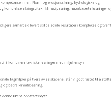
 kompetanse innen: Flom- og erosjonssikring, hydrologiske og
g komplekse sikringstiltak, klimatilpasning, naturbaserte løsninger o
igere samarbeid levert solide solide resultater i komplekse og tverrf
n til å kombinere tekniske løsninger med miljøhensyn.
nale fagmiljøer på tvers av selskapene, står vi godt rustet til å støtt
 og bedre klimatilpasning.
 fra denne ukens oppstartsmøte.