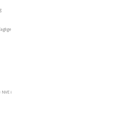
g
aglige
e NVE i