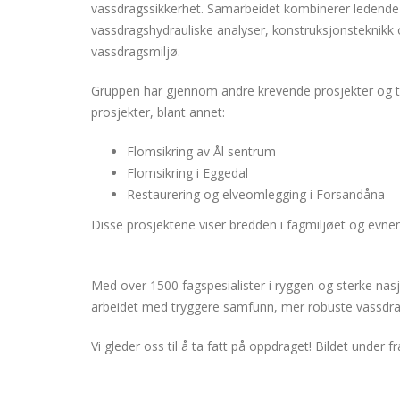
vassdragssikkerhet. Samarbeidet kombinerer ledende
vassdragshydrauliske analyser, konstruksjonsteknikk o
vassdragsmiljø.
Gruppen har gjennom andre krevende prosjekter og tidl
prosjekter, blant annet:
Flomsikring av Ål sentrum
Flomsikring i Eggedal
Restaurering og elveomlegging i Forsandåna
Disse prosjektene viser bredden i fagmiljøet og evne
Med over 1500 fagspesialister i ryggen og sterke nasjo
arbeidet med tryggere samfunn, mer robuste vassdrag
Vi gleder oss til å ta fatt på oppdraget! Bildet under