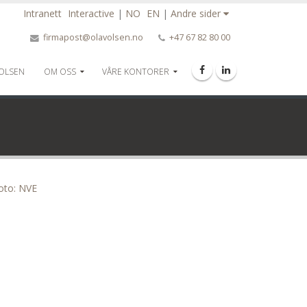
Intranett
Interactive
|
NO
EN
|
Andre sider
firmapost@olavolsen.no
+47 67 82 80 00
 OLSEN
OM OSS
VÅRE KONTORER