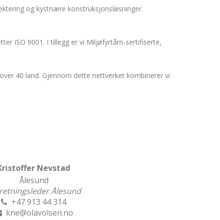
ektering og kystnære konstruksjonsløsninger.
er ISO 9001. I tillegg er vi Miljøfyrtårn-sertifiserte,
i over 40 land. Gjennom dette nettverket kombinerer vi
Kristoffer Nevstad
Ålesund
retningsleder Ålesund
+47 913 44 314
kne@olavolsen.no