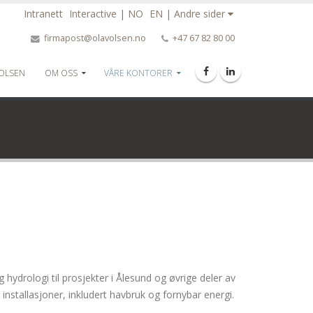
Intranett
Interactive
|
NO
EN
|
Andre sider
firmapost@olavolsen.no
+47 67 82 80 00
 OLSEN
OM OSS
VÅRE KONTORER
hydrologi til prosjekter i Ålesund og øvrige deler av
nstallasjoner, inkludert havbruk og fornybar energi.