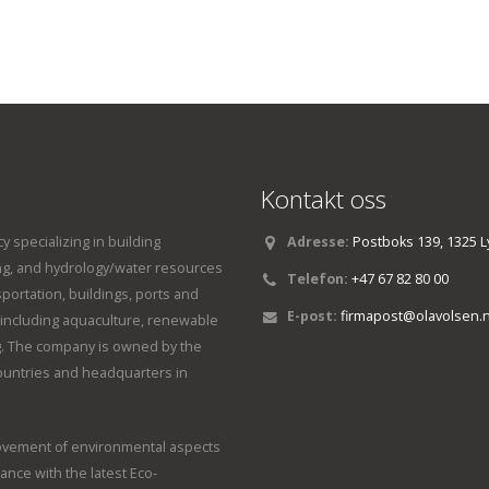
Kontakt oss
y specializing in building
Adresse:
Postboks 139, 1325 L
ng, and hydrology/water resources
Telefon:
+47 67 82 80 00
sportation, buildings, ports and
E-post:
firmapost@olavolsen.
s, including aquaculture, renewable
. The company is owned by the
countries and headquarters in
rovement of environmental aspects
dance with the latest Eco-