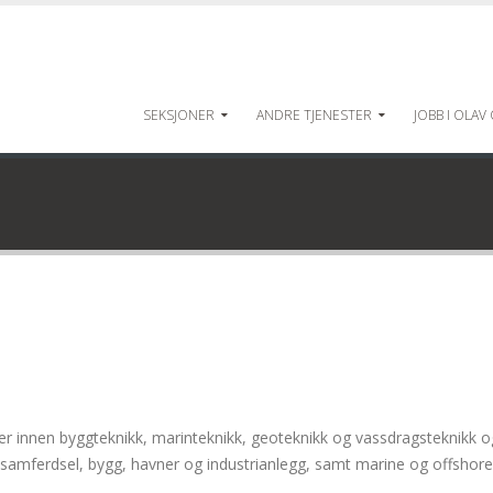
SEKSJONER
ANDRE TJENESTER
JOBB I OLAV
er innen byggteknikk, marinteknikk, geoteknikk og vassdragsteknikk og 
amferdsel, bygg, havner og industrianlegg, samt marine og offshore i