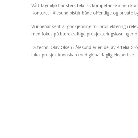
Vårt fagmiljø har sterk teknisk kompetanse innen kom
Kontoret i Ålesund bistår både offentlige og private by
Vi innehar sentral godkjenning for prosjektering i releva
med fokus på bærekraftige prosjekteringsløsninger og
Dr.techn. Olav Olsen i Ålesund er en del av Artelia G
lokal prosjektkunnskap med global faglig ekspertise.