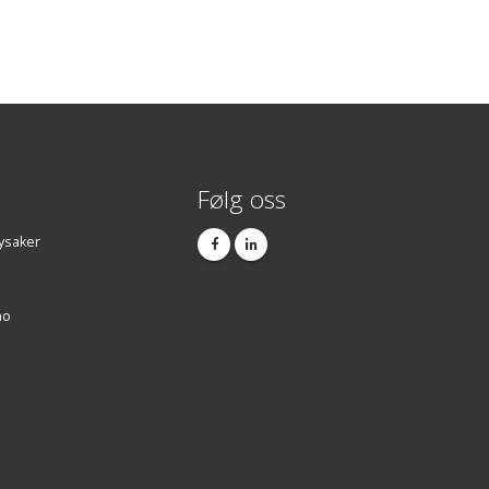
Følg oss
ysaker
no