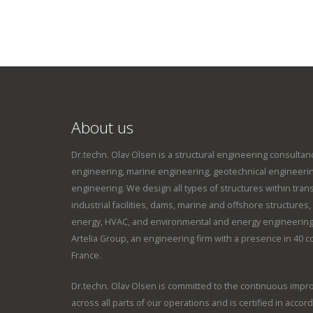
About us
Dr.techn. Olav Olsen is a structural engineering consultanc
engineering, marine engineering, geotechnical engineeri
engineering. We design all types of structures within tran
industrial facilities, dams, marine and offshore structure
energy, HVAC, and environmental and energy engineering
Artelia Group, an engineering firm with a presence in 40 
France.
Dr.techn. Olav Olsen is committed to the continuous imp
across all parts of our operations and is certified in accor