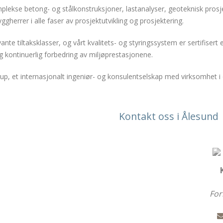
plekse betong- og stålkonstruksjoner, lastanalyser, geoteknisk prosj
ggherrer i alle faser av prosjektutvikling og prosjektering.
nte tiltaksklasser, og vårt kvalitets- og styringssystem er sertifisert ett
 kontinuerlig forbedring av miljøprestasjonene.
roup, et internasjonalt ingeniør- og konsulentselskap med virksomhet 
Kontakt oss i Ålesund
For