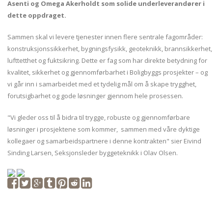
Asenti og Omega Akerholdt som solide underleverandører i
dette oppdraget.
Sammen skal vi levere tjenester innen flere sentrale fagområder:
konstruksjonssikkerhet, bygningsfysikk, geoteknikk, brannsikkerhet,
lufttetthet og fuktsikring. Dette er fag som har direkte betydning for
kvalitet, sikkerhet og gjennomførbarhet i Boligbyggs prosjekter – og
vi går inn i samarbeidet med et tydelig mål om å skape trygghet,
forutsigbarhet og gode løsninger gjennom hele prosessen.
"Vi gleder oss til å bidra til trygge, robuste og gjennomførbare
løsninger i prosjektene som kommer, sammen med våre dyktige
kollegaer og samarbeidspartnere i denne kontrakten" sier Eivind
Sinding Larsen, Seksjonsleder byggeteknikk i Olav Olsen.
Share
Tweet
Share
Post
Pin
Submit
Share
on
on
to
it
to
on
Facebook
Google+
Tumblr
Reddit
LinkedIn