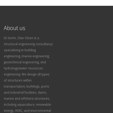
About us
Dr.techn. Olav Olsen is a
structural engineering consultancy
specializing in building
engineering, marine engineering,
geotechnical engineering, and
hydrology/water resources
engineering. We design all types
of structures within
transportation, buildings, ports
and industrial facilities, dams,
marine and offshore structures,
including aquaculture, renewable
energy, HVAC, and environmental