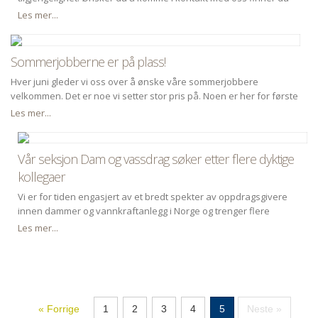
informasjon under hvert av våre kontorer her på hjemmesiden
Les mer...
under fanen "Våre kontorer"
Sommerjobberne er på plass!
Hver juni gleder vi oss over å ønske våre sommerjobbere
velkommen. Det er noe vi setter stor pris på. Noen er her for første
gang, mens andre vender tilbake etter å ha vært her tidligere. Vi vil
Les mer...
gjerne bidra til å gi en god introduksjon til arbeidslivet og samtidig
et innblikk i hvordan det er å jobbe som ingeniør i en velrenommert
bedrift med mange spennende og varierte fagområder.
Vår seksjon Dam og vassdrag søker etter flere dyktige
kollegaer
Vi er for tiden engasjert av et bredt spekter av oppdragsgivere
innen dammer og vannkraftanlegg i Norge og trenger flere
sivilingeniør til å møte oppdragsmengden. Vi søker deg som kan ta
Les mer...
ansvar for å lede prosjekter, løse tekniske utfordringer på høyt
nivå, og delta i markedsaktiviteter.
« Forrige
1
2
3
4
5
Neste »