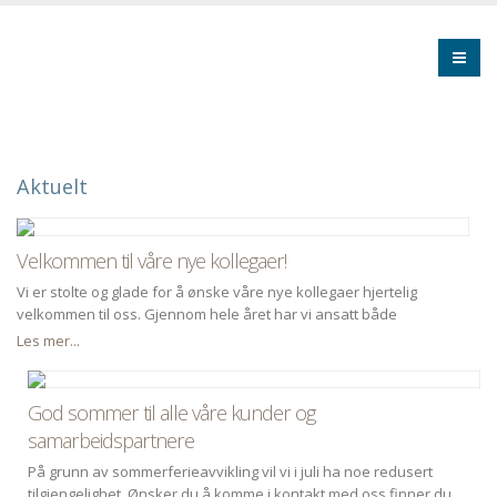
Aktuelt
Velkommen til våre nye kollegaer!
Vi er stolte og glade for å ønske våre nye kollegaer hjertelig
velkommen til oss. Gjennom hele året har vi ansatt både
nyutdannede og flere med lengre erfaring, og denne uken samlet
Les mer...
vi alle på vårt hovedkontor på Lysaker for å bli bedre kjent.
God sommer til alle våre kunder og
samarbeidspartnere
På grunn av sommerferieavvikling vil vi i juli ha noe redusert
tilgjengelighet. Ønsker du å komme i kontakt med oss finner du